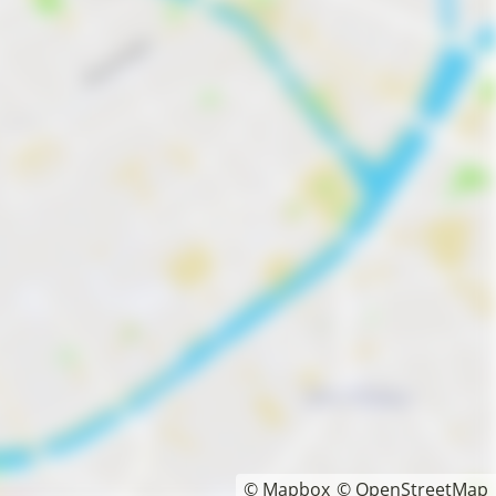
© Mapbox
© OpenStreetMap