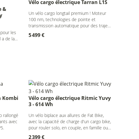
Vélo cargo électrique Tarran L1S
e &
Un vélo cargo longtail premium ! Moteur
y
100 nm, technologies de pointe et
transmission automatique pour des trajets
chargés toujours plus fluides !
 pour les
5 499 €
l a de la
ba Kombi
Vélo cargo électrique Ritmic Yuvy
3 - 614 Wh
o rallongé
Un vélo biplace aux allures de Fat Bike,
ants avec
avec la capacité de charge d'un cargo bike,
5.
pour rouler solo, en couple, en famille ou
avec un pote.
2 399 €