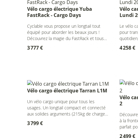
Vélo cargo électrique Yuba
Vélo ca
FastRack - Cargo Days
Lundi 2
Cyclable vous propose un longtail tout
Le vélo c
équipé pour aborder les beaux jours !
pour tran
Découvrez la magie du FastRack et tous
quotidien
les accessoires inclus.
accessoir
3 777 €
4 258 €
Vélo cargo électrique Tarran L1M
Vélo ca
Un vélo cargo unique pour tous les
2
usages. Un longtail compact et connecté
aux solides arguments (215kg de charge
Découvrez
max, 100 Nm de couple, connectivité
à la front
3 799 €
avancée...) pour tous les déplacements !
parfait p
le confier
2 499 €