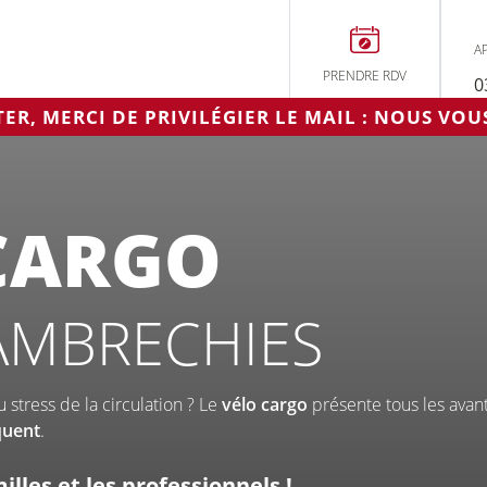
C
A
PRENDRE RDV
0
À LILLE
R, MERCI DE PRIVILÉGIER LE MAIL : NOUS VO
CARGO
WAMBRECHIES
us ?
stress de la circulation ? Le
vélo cargo
présente tous les avant
Pri
Entretien
quent
.
RD
réparation
li
illes et les professionnels !