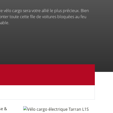
le vélo cargo sera votre allié le plus précieux. Bien
onter toute cette file de voitures bloquées au feu
mable.
Vélo
rance
Entreprises
de
&
courtoisie
collectivités
ueil
onneur