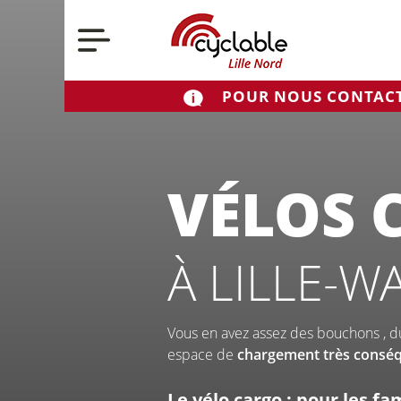
Nos actualités
POUR NOUS CONTACTE
Cyclable
>
Cyclable Lille Nord
>
Vélos cargo
Nos vélos
VÉLOS 
À LILLE-
Qui sommes-no
Vous en avez assez des bouchons , du 
espace de
chargement très consé
Le vélo cargo : pour les fam