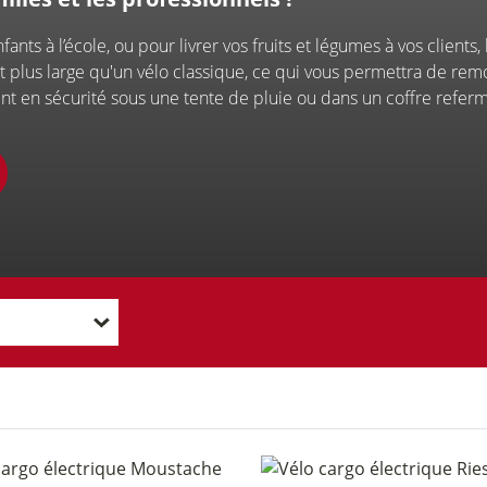
ts à l’école, ou pour livrer vos fruits et légumes à vos clients, 
r
nt plus large qu'un vélo classique, ce qui vous permettra de rem
t en sécurité sous une tente de pluie ou dans un coffre refer
Financement
Assu
Acc
Marquage
rand
vélo