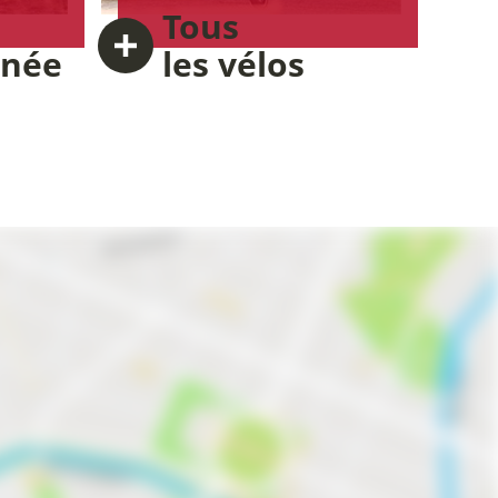
Tous
nnée
les vélos