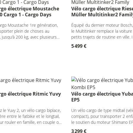
rgo électrique Moustache
Vélo cargo électrique Ries
0 Cargo 1 - Cargo Days
Müller Multitinker2 Famil
argo Moustache 1re génération,
Équipé du dernier moteur Bosch,
sporter plein de choses au
le Multitinker remplace la voiture
, jusqu'à 200 kg, avec plusieurs
petits trajets de routine en ville. I
es inclus.
place pour 2 enfants
5 499 €
rgo électrique Ritmic Yuvy
Vélo cargo électrique Yu
EP5
 le Yuvy 2, un vélo cargo biplace,
Un vélo cargo de type midtail (vél
ière entre le fatbike et le longtail,
compact), pour transporter 2 enf
our rouler en famille, en couple ou
le soutien du moteur Shimano EP
 à un ado.
3 299 €