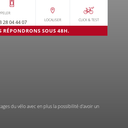
YCLABLE
PPELER
LOCALISER
CLICK
& TEST
3 28 04 44 07
-WAMBRECHIES
US RÉPONDRONS SOUS 48H.
ages du vélo avec en plus la possibilité d'avoir un
se de
Essai de
Vélo
V en
vélos
d'occasion
gne